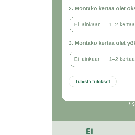
Tulosta tulokset
* S
EI