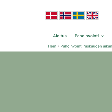
Hoppa
till
innehåll
Aloitus
Pahoinvointi
Hem
Pahoinvointi raskauden aika