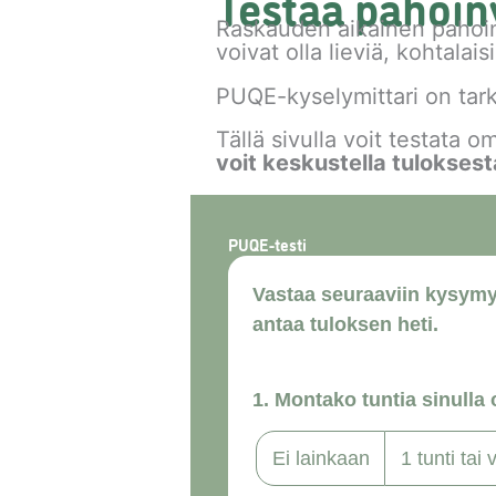
Testaa pahoin
Raskauden aikainen pahoinv
voivat olla lieviä, kohtalaisi
PUQE-kyselymittari on tark
Tällä sivulla voit testata o
voit keskustella tuloksest
PUQE-testi