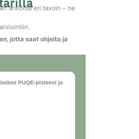
arilla
n arvioida eri tavoin – ne
rviointiin.
 jotta saat ohjeita ja