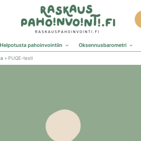
Helpotusta pahoinvointiin
Oksennusbarometri
na
PUQE-testi