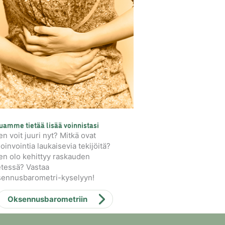
uamme tietää lisää voinnistasi
en voit juuri nyt? Mitkä ovat
oinvointia laukaisevia tekijöitä?
en olo kehittyy raskauden
tessä? Vastaa
ennusbarometri-kyselyyn!
Oksennusbarometriin