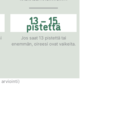
13 – 15
pistettä
i
Jos saat 13 pistettä tai
enemmän, oireesi ovat vaikeita.
arviointi)