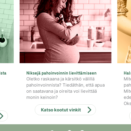
ista
Niksejä pahoinvoinnin lievittämiseen
Hal
Oletko raskaana ja kärsitkö välillä
Mit
pahoinvoinnista? Tiedäthän, että apua
pah
on saatavana ja oireita voi lievittää
Mit
monin keinoin?
ede
Oks
Katso kootut vinkit