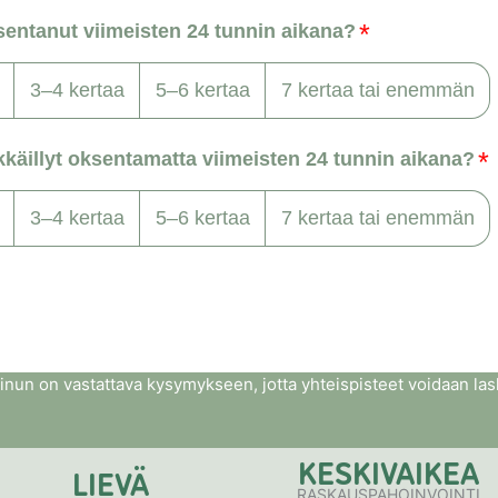
inun on vastattava kysymykseen, jotta yhteispisteet voidaan la
KESKIVAIKEA
LIEVÄ
RASKAUSPAHOINVOINTI