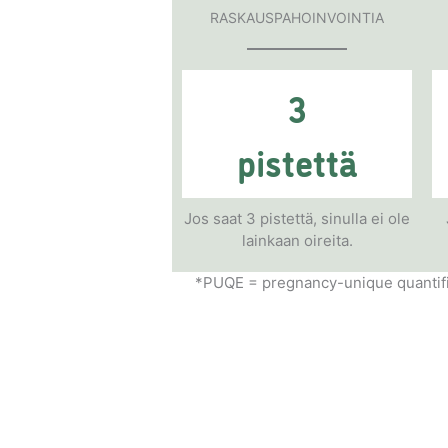
RASKAUSPAHOINVOINTIA
3
pistettä
Jos saat 3 pistettä, sinulla ei ole
lainkaan oireita.
*PUQE = pregnancy-unique quantific