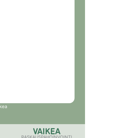
skea
VAIKEA
RASKAUSPAHOINVOINTI