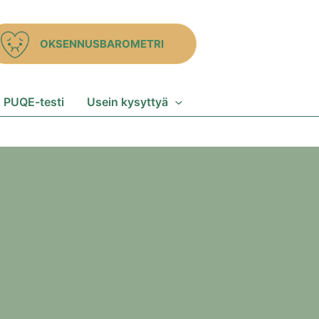
OKSENNUSBAROMETRI
PUQE-testi
Usein kysyttyä