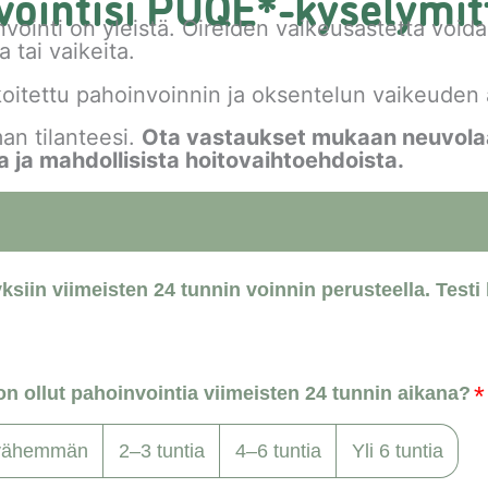
vointisi PUQE*-kyselymitt
ointi on yleistä. Oireiden vaikeusastetta voidaa
a tai vaikeita.
oitettu pahoinvoinnin ja oksentelun vaikeuden a
man tilanteesi.
Ota vastaukset mukaan neuvolaan,
a ja mahdollisista hoitovaihtoehdoista.