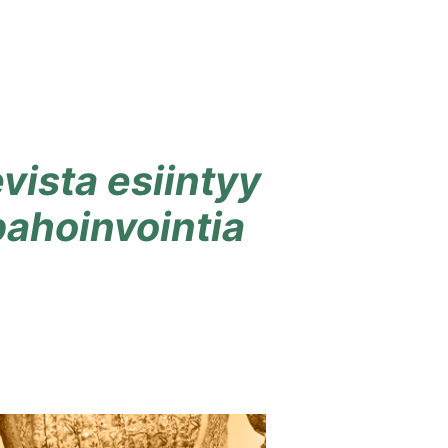
vista esiintyy
pahoinvointia